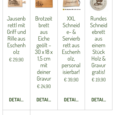
Jausenb
Brotzeit
XXL
Rundes
rettl mit
brett
Schneid
Schneid
Griff und
aus
e- &
ebrett
Rille aus
Eiche
Servierb
aus
Eschenh
geölt –
rett aus
einem
olz
30 x 18 x
Eschenh
Stück
1,5 cm
olz,
Holz &
€ 29,90
mit
personal
Gravur
deiner
isierbar!
gratis!
Gravur
€ 39,90
€ 19,90
€ 24,90
DETAILS ANZEIGEN
DETAILS ANZEIGEN
DETAILS ANZEIGEN
DETAILS A