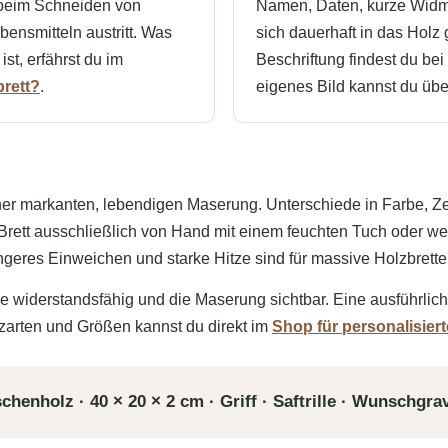
e beim Schneiden von
Namen, Daten, kurze Widm
bensmitteln austritt. Was
sich dauerhaft in das Holz 
ist, erfährst du im
Beschriftung findest du be
brett?
.
eigenes Bild kannst du üb
iner markanten, lebendigen Maserung. Unterschiede in Farbe, Ze
Brett ausschließlich von Hand mit einem feuchten Tuch oder wen
geres Einweichen und starke Hitze sind für massive Holzbrette
e widerstandsfähig und die Maserung sichtbar. Eine ausführlich
zarten und Größen kannst du direkt im
Shop für personalisier
henholz · 40 × 20 × 2 cm · Griff · Saftrille · Wunschgra