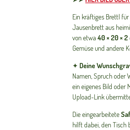
Ein kräftiges Brettl f
Jausenbrett aus heimi
von etwa
40 × 20 × 2
Gemüse und andere Kö
✦
Deine Wunschgravu
Namen, Spruch oder Wu
ein eigenes Bild oder 
Upload-Link übermitte
Die eingearbeitete
Saf
hilft dabei, den Tisc