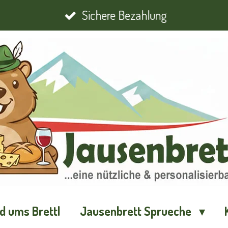
Sichere Bezahlung
d ums Brettl
Jausenbrett Sprueche