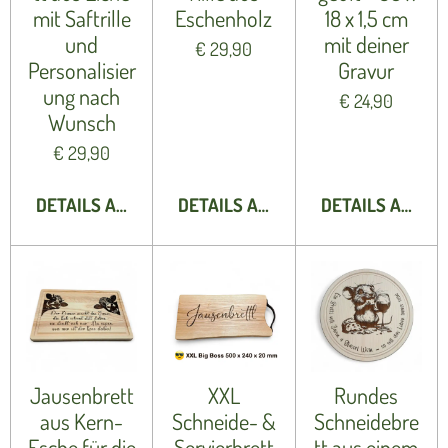
mit Saftrille
Eschenholz
18 x 1,5 cm
und
mit deiner
€ 29,90
Personalisier
Gravur
ung nach
€ 24,90
Wunsch
€ 29,90
DETAILS ANZEIGEN
DETAILS ANZEIGEN
DETAILS ANZEI
Jausenbrett
XXL
Rundes
aus Kern-
Schneide- &
Schneidebre
Esche für die
Servierbrett
tt aus einem