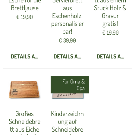
Brettljause
aus
Stück Holz &
Eschenholz,
Gravur
€ 19,90
personalisier
gratis!
bar!
€ 19,90
€ 39,90
DETAILS ANZEIGEN
DETAILS ANZEIGEN
DETAILS ANZEI
Für Oma &
Opa
Großes
Kinderzeichn
Schneidebre
ung auf
tt aus Eiche
Schneidebre