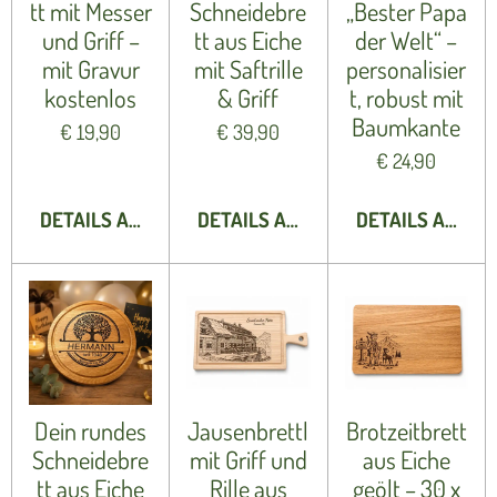
tt mit Messer
Schneidebre
„Bester Papa
und Griff –
tt aus Eiche
der Welt“ –
mit Gravur
mit Saftrille
personalisier
kostenlos
& Griff
t, robust mit
Baumkante
€ 19,90
€ 39,90
€ 24,90
DETAILS ANZEIGEN
DETAILS ANZEIGEN
DETAILS ANZEI
Dein rundes
Jausenbrettl
Brotzeitbrett
Schneidebre
mit Griff und
aus Eiche
tt aus Eiche
Rille aus
geölt – 30 x