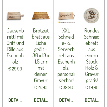
Jausenb
Brotzeit
XXL
Rundes
rettl mit
brett aus
Schneid
Schneid
Griff und
Eiche
e- &
ebrett
Rille aus
geölt –
Servierb
aus
Eschenh
30 x 18 x
rett aus
einem
olz
1,5 cm
Eschenh
Stück
mit
olz,
Holz &
€ 29,90
deiner
personali
Gravur
Gravur
sierbar!
gratis!
€ 24,90
€ 39,90
€ 19,90
DETAILS ANZEIGEN
DETAILS ANZEIGEN
DETAILS ANZEIGEN
DETAILS A