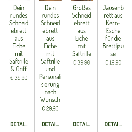
Dein
Dein
Großes
Jausenb
rundes
rundes
Schneid
rett aus
Schneid
Schneid
ebrett
Kern-
ebrett
ebrett
aus
Esche
aus
aus
Eiche
für die
Eiche
Eiche
mit
Brettljau
mit
mit
Saftrille
se
Saftrille
Saftrille
€ 39,90
€ 19,90
& Griff
und
Personali
€ 39,90
sierung
nach
Wunsch
€ 29,90
DETAILS ANZEIGEN
DETAILS ANZEIGEN
DETAILS ANZEIGEN
DETAILS A