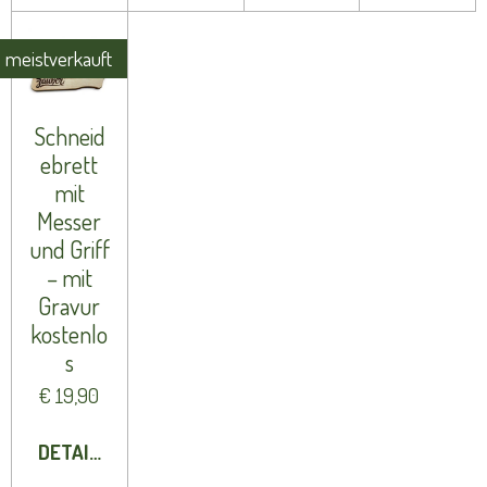
meistverkauft
Schneid
ebrett
mit
Messer
und Griff
– mit
Gravur
kostenlo
s
€ 19,90
DETAILS ANZEIGEN