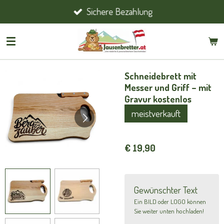
Sichere Bezahlung
Zum
Hauptinhalt
springen
Schneidebrett mit
Messer und Griff – mit
Gravur kostenlos
meistverkauft
€ 19,90
Gewünschter Text
Ein BILD oder LOGO können
Sie weiter unten hochladen!