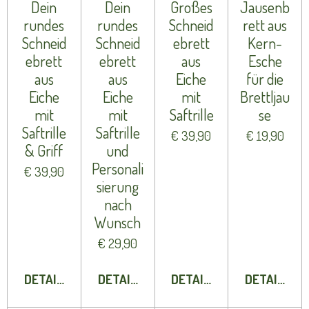
Dein
Dein
Großes
Jausenb
rundes
rundes
Schneid
rett aus
Schneid
Schneid
ebrett
Kern-
ebrett
ebrett
aus
Esche
aus
aus
Eiche
für die
Eiche
Eiche
mit
Brettljau
mit
mit
Saftrille
se
Saftrille
Saftrille
€ 39,90
€ 19,90
& Griff
und
Personali
€ 39,90
sierung
nach
Wunsch
€ 29,90
DETAILS ANZEIGEN
DETAILS ANZEIGEN
DETAILS ANZEIGEN
DETAILS A