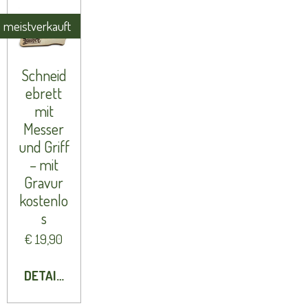
meistverkauft
Schneid
ebrett
mit
Messer
und Griff
– mit
Gravur
kostenlo
s
€ 19,90
DETAILS ANZEIGEN