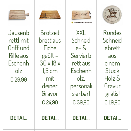
Jausenb
Brotzeit
XXL
Rundes
rettl mit
brett aus
Schneid
Schneid
Griff und
Eiche
e- &
ebrett
Rille aus
geölt –
Servierb
aus
Eschenh
30 x 18 x
rett aus
einem
olz
1,5 cm
Eschenh
Stück
mit
olz,
Holz &
€ 29,90
deiner
personali
Gravur
Gravur
sierbar!
gratis!
€ 24,90
€ 39,90
€ 19,90
DETAILS ANZEIGEN
DETAILS ANZEIGEN
DETAILS ANZEIGEN
DETAILS A