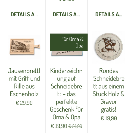
DETAILS ANZEIGEN
DETAILS ANZEIGEN
DETAILS ANZEI
Für Oma &
Opa
Jausenbrettl
Kinderzeichn
Rundes
mit Griff und
ung auf
Schneidebre
Rille aus
Schneidebre
tt aus einem
Eschenholz
tt – das
Stück Holz &
perfekte
Gravur
€ 29,90
Geschenk für
gratis!
Oma & Opa
€ 19,90
€ 19,90
€ 24,90