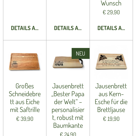
Wunsch
€ 29,90
DETAILS ANZEIGEN
DETAILS ANZEIGEN
DETAILS ANZEI
NEU
Großes
Jausenbrett
Jausenbrett
Schneidebre
„Bester Papa
aus Kern-
tt aus Eiche
der Welt“ –
Esche für die
mit Saftrille
personalisier
Brettljause
t, robust mit
€ 39,90
€ 19,90
Baumkante
€ 24,90