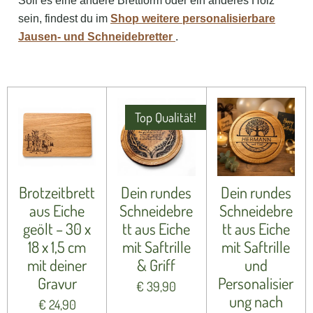
Soll es eine andere Brettform oder ein anderes Holz
sein, findest du im
Shop weitere personalisierbare
Jausen- und Schneidebretter
.
Top Qualität!
Brotzeitbrett
Dein rundes
Dein rundes
aus Eiche
Schneidebre
Schneidebre
geölt – 30 x
tt aus Eiche
tt aus Eiche
18 x 1,5 cm
mit Saftrille
mit Saftrille
mit deiner
& Griff
und
Gravur
Personalisier
€ 39,90
ung nach
€ 24,90