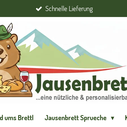
Schnelle Lieferung
d ums Brettl
Jausenbrett Sprueche