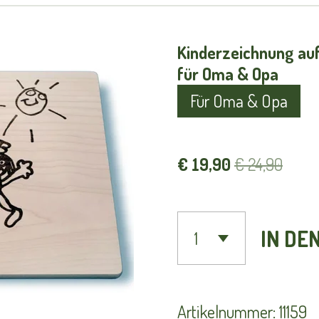
Kinderzeichnung auf
für Oma & Opa
Für Oma & Opa
€ 19,90
€ 24,90
IN DE
Artikelnummer:
11159