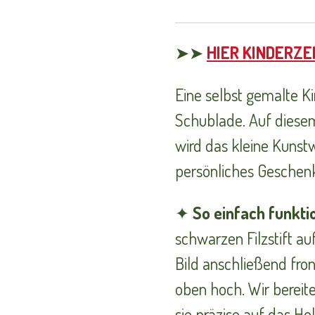
➤➤
HIER KINDERZE
Eine selbst gemalte Ki
Schublade. Auf diese
wird das kleine Kunst
persönliches Geschenk
✦
So einfach funktio
schwarzen Filzstift auf
Bild anschließend fron
oben hoch. Wir bereite
sie präzise auf das Hol