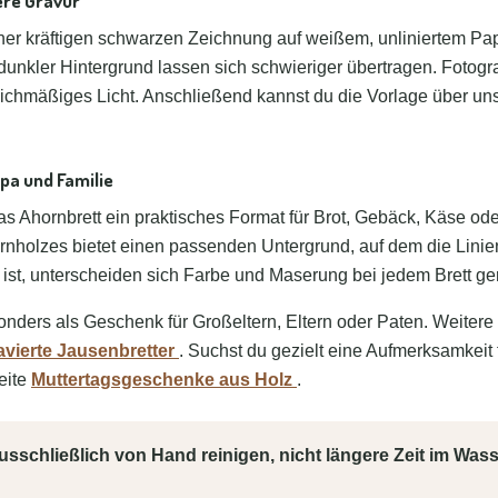
ere Gravur
ner kräftigen schwarzen Zeichnung auf weißem, unliniertem Papie
dunkler Hintergrund lassen sich schwieriger übertragen. Fotogr
eichmäßiges Licht. Anschließend kannst du die Vorlage über u
pa und Familie
das Ahornbrett ein praktisches Format für Brot, Gebäck, Käse ode
holzes bietet einen passenden Untergrund, auf dem die Linien
 ist, unterscheiden sich Farbe und Maserung bei jedem Brett ger
esonders als Geschenk für Großeltern, Eltern oder Paten. Weite
avierte Jausenbretter
. Suchst du gezielt eine Aufmerksamkeit
eite
Muttertagsgeschenke aus Holz
.
usschließlich von Hand reinigen, nicht längere Zeit im Was